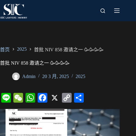
跳
过
内
容
2025
首页
首批 NIV 858 邀请之一 🥳🥳🥳🥳
首批 NIV 858 邀请之一 🥳🥳🥳🥳
Admin
20 3 月, 2025
2025
Li
W
W
Fa
X
C
分
ne
e
ha
ce
op
享
C
ts
bo
y
ha
A
ok
Li