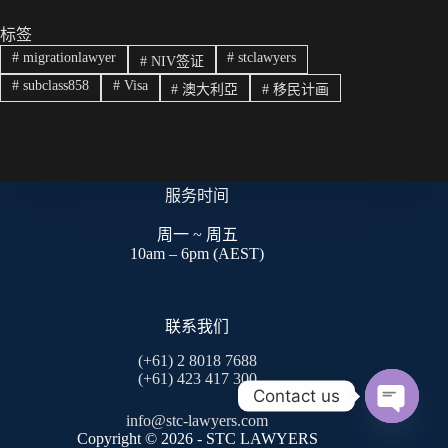
C
ts
bo
y
ha
A
ok
Li
标签
#
migrationlawyer
#
stclawyers
#
NIV签证
t
pp
nk
#
subclass858
#
Visa
#
澳大利亞
#
移民计画
服务时间
周一 ~ 周五
10am – 6pm (AEST)
联系我们
(+61) 2 8018 7688
(+61) 423 417 300
Contact us
info@stc-lawyers.com
O
Copyright © 2026 - STC LAWYERS