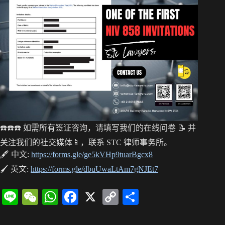
t
pp
nk
☎️☎️☎️ 如需所有签证咨询，请填写我们的在线问卷 📝 并
关注我们的社交媒体📱，联系 STC 律师事务所。
🖋 中文:
https://forms.gle/ge5kVHp9tuarBgcx8
🖌 英文:
https://forms.gle/dbuUwaLtAm7gNJEt7
Li
W
W
Fa
X
C
分
ne
e
ha
ce
op
享