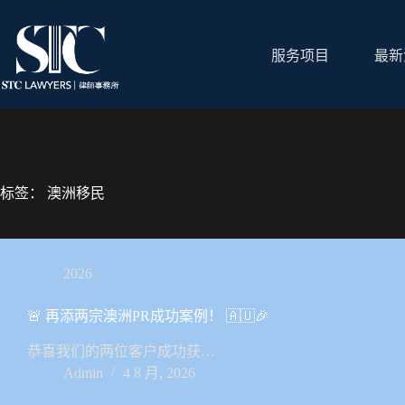
跳
过
内
服务项目
最新
容
标签：
澳洲移民
2026
🚨 再添两宗澳洲PR成功案例！ 🇦🇺🎉
恭喜我们的两位客户成功获…
Admin
4 8 月, 2026