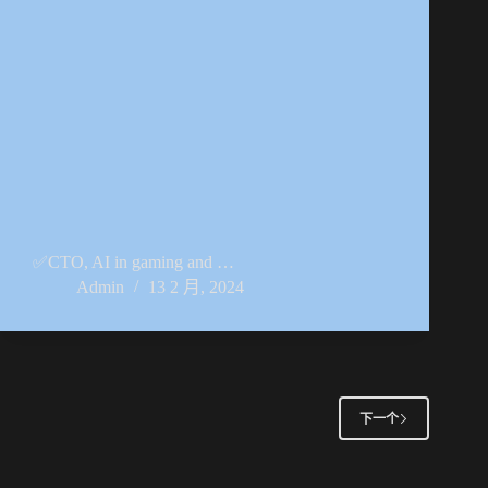
✅CTO, AI in gaming and …
Admin
13 2 月, 2024
下一个