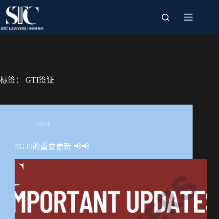
跳
过
内
容
标签：
GTI签证
2024
‼️GTI的重要更新 📢📢