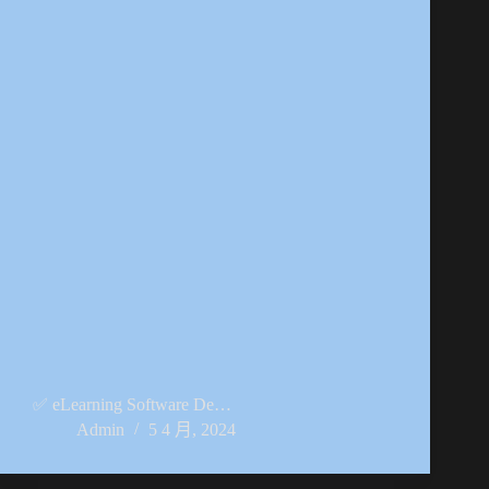
✅ eLearning Software De…
Admin
5 4 月, 2024