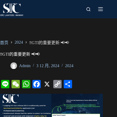
跳
过
内
容
2024
首页
‼️GTI的重要更新 📢📢
‼️GTI的重要更新 📢📢
Admin
3 12 月, 2024
2024
Li
W
W
Fa
X
C
分
ne
e
ha
ce
op
享
C
ts
bo
y
ha
A
ok
Li