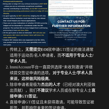
t
pp
nk
传统上，
无需提交EOI
就申请GTI签证的做法通常
适用于运动员/名人申请者，而
不适用于专业人士/
学术人员
。
ImmiAccount平台一直提供选择“未收到邀请”并继
续提交签证申请的选项，
对于专业人士/学术人员
来说，这样做风险极高
。
除非申请者是极为
杰出的人才
（已经对澳大利亚做
出贡献），我们
不建议
学术人员或在职专业人士
直
接申请GTI签证
。
直接申请GTI签证且未获得邀请，可能导致签证被
拒签，并影响您未来的签证申请。