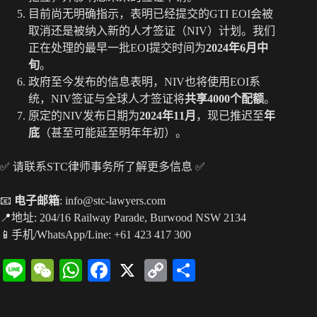
目前尚无明确指示，表明已经提交的GTI EOI会被
取消还是被纳入新的人才签证（NIV）计划。我们
正在处理的最早一批EOI提交时间为
2024年6月中
旬
。
政府至今发布的信息表明，NIV也将使用EOI系
统，NIV签证与全球人才签证将
共享4000个配额
。
原定的NIV发布日期为
2024年11月
，现已推迟至
年
底
（甚至可能延至明年年初）。
✅ 请联系STC律师事务所了解更多信息 ✅
📧
电子邮箱
: info@stc-lawyers.com
📍地址: 204/16 Railway Parade, Burwood NSW 2134
📱手机/WhatsApp/Line: +61 423 417 300
Li
W
W
Fa
X
C
分
ne
e
ha
ce
op
享
C
ts
bo
y