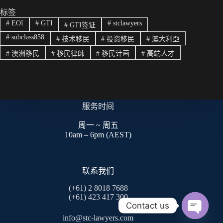
ha
A
ok
Li
标签
#
EOI
#
GTI
#
stclawyers
#
GTI签证
t
pp
nk
#
subclass858
#
技术移民
#
投资移民
#
澳大利亞
#
澳洲移民
#
移民律師
#
移民计画
#
高端人才
服务时间
周一 ~ 周五
10am – 6pm (AEST)
联系我们
(+61) 2 8018 7688
(+61) 423 417 300
Contact us
info@stc-lawyers.com