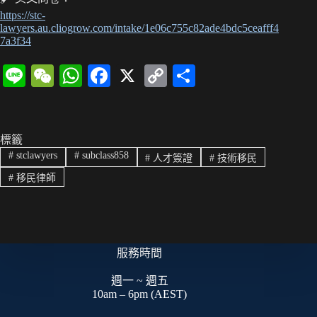
https://stc-
lawyers.au.cliogrow.com/intake/1e06c755c82ade4bdc5ceafff4
7a3f34
Li
W
W
Fa
X
C
分
ne
e
ha
ce
op
享
C
ts
bo
y
ha
A
ok
Li
標籤
#
stclawyers
#
subclass858
#
人才簽證
#
技術移民
t
pp
nk
#
移民律師
服務時間
週一 ~ 週五
10am – 6pm (AEST)