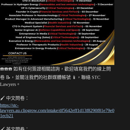
ha
A
ok
Li
t
pp
nk
☎️☎️☎️ 如有任何簽證相關諮詢，歡迎填寫我們的線上問
卷 📝，並關注我們的社群媒體帳號 📱，聯絡 STC
Lawyers。
🖌 中文問卷：
https://stc-
lawyers.au.cliogrow.com/intake/df5642eff1d13f8290f81e79e0
1ecb21
🖌 英文問卷：