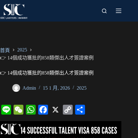
跳
至
主
要
內
容
2025
首頁
👉 14個成功獲批的858類傑出人才簽證案例
👉 14個成功獲批的858類傑出人才簽證案例
Admin
15 1 月, 2026
2025
Li
W
W
Fa
X
C
分
ne
e
ha
ce
op
享
C
ts
bo
y